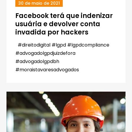
30 de maio de 2021
Facebook terá que indenizar
usuária e devolver conta
invadida por hackers
#direitodigital #lgpd #lgpdcompliance
#advogadolgpdjuizdefora
#advogadolgpdbh
#moraistavaresadvogados