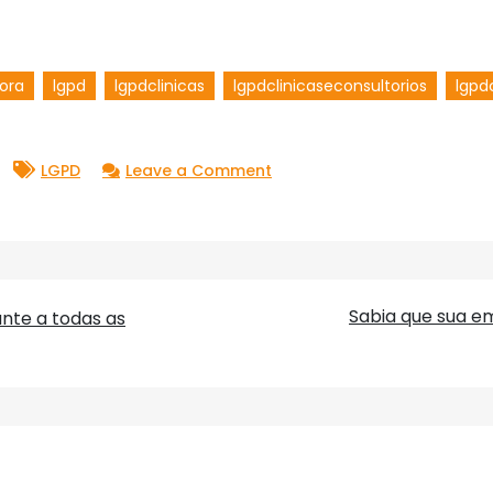
ora
lgpd
lgpdclinicas
lgpdclinicaseconsultorios
lgpd
on
LGPD
Leave a Comment
Clínicas,
consultórios
e
hospitais
Sabia que sua e
nte a todas as
devem
se
adequar
a
LGPD?