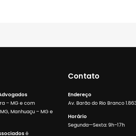
Contato
 Advogados
Endereço
ora – MG e com
Av. Barão do Rio Branco 1.863,
– MG, Manhuaçu – MG e
Horário
Segunda—Sexta: 9h–17h
ssociados
é