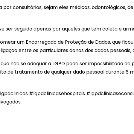
da por consultórios, sejam eles médicos, odontológicos, 
e ser seguida apenas por aqueles que tem coleta e arm
m nomear um Encarregado de Proteção de Dados, que fic
ligação entre os particulares donos dos dados pessoais, c
 que não se adequar a LGPD pode ser impossibilitada de p
ito de tratamento de qualquer dado pessoal durante 6 me
lgpdclinicas
#lgpdclinicasehospitais
#lgpdclinicaseconsu
dvogados