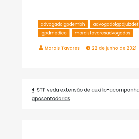
advogadolgpdembh
advogadolgpdjuizdef
lgpdmedico
moraistavaresadvogados
22 de junho de 2021
STF veda extensão de auxílio-acompanha
Navegação
aposentadorias
de
Post