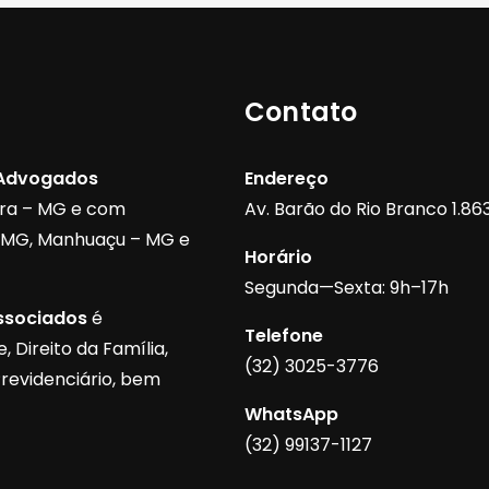
Contato
 Advogados
Endereço
ora – MG e com
Av. Barão do Rio Branco 1.863,
– MG, Manhuaçu – MG e
Horário
Segunda—Sexta: 9h–17h
ssociados
é
Telefone
 Direito da Família,
(32) 3025-3776
Previdenciário, bem
WhatsApp
(32) 99137-1127