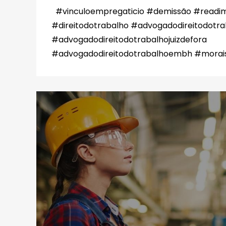
#vinculoempregaticio #demissão #readim
#direitodotrabalho #advogadodireitodotra
#advogadodireitodotrabalhojuizdefora
#advogadodireitodotrabalhoembh #morai