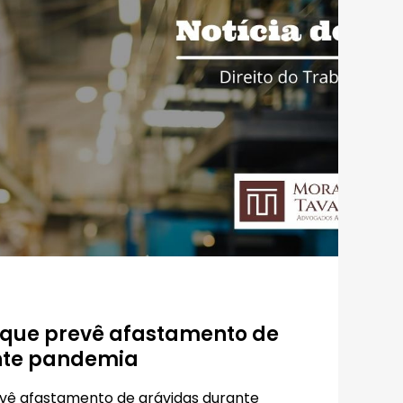
 que prevê afastamento de
nte pandemia
evê afastamento de grávidas durante