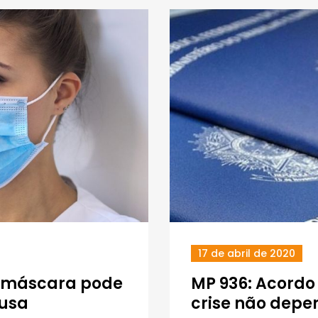
17 de abril de 2020
e máscara pode
MP 936: Acordo 
ausa
crise não depe