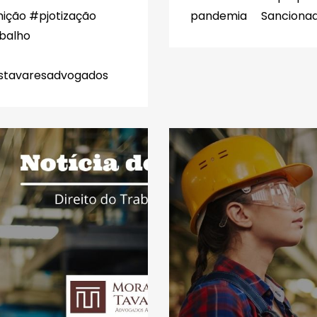
ição #pjotização
pandemia Sancionada 
balho
stavaresadvogados