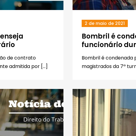
2 de maio de 2021
 enseja
Bombril é cond
ário
funcionário dur
ção de contrato
Bombril é condenada p
nte admitida por […]
magistrados da 7ª tur