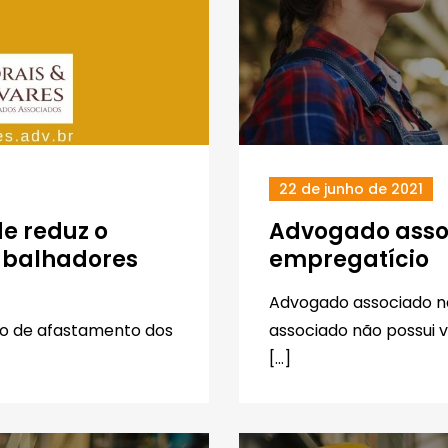
22 de junho de 2021
de reduz o
Advogado assoc
abalhadores
empregatício
Advogado associado n
azo de afastamento dos
associado não possui v
[…]