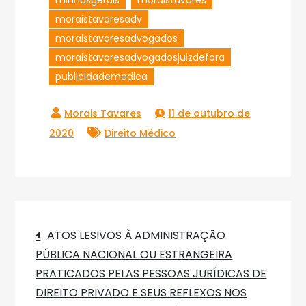
minhasgerais
moraistavares
moraistavaresadv
moraistavaresadvogados
moraistavaresadvogadosjuizdefora
publicidademedica
11 de outubro de
2020
Direito Médico
Navegação
ATOS LESIVOS À ADMINISTRAÇÃO
PÚBLICA NACIONAL OU ESTRANGEIRA
de
PRATICADOS PELAS PESSOAS JURÍDICAS DE
DIREITO PRIVADO E SEUS REFLEXOS NOS