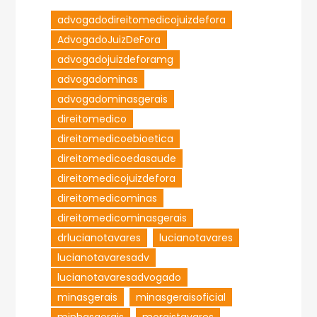
advogadodireitomedicojuizdefora
AdvogadoJuizDeFora
advogadojuizdeforamg
advogadominas
advogadominasgerais
direitomedico
direitomedicoebioetica
direitomedicoedasaude
direitomedicojuizdefora
direitomedicominas
direitomedicominasgerais
drlucianotavares
lucianotavares
lucianotavaresadv
lucianotavaresadvogado
minasgerais
minasgeraisoficial