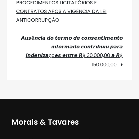
Post
PROCEDIMENTOS LICITATÓRIOS E
CONTRATOS APÓS A VIGÊNCIA DA LEI
ANTICORRUPÇÃO
𝘼𝙪𝙨ê𝙣𝙘𝙞𝙖 𝙙𝙤 𝙩𝙚𝙧𝙢𝙤 𝙙𝙚 𝙘𝙤𝙣𝙨𝙚𝙣𝙩𝙞𝙢𝙚𝙣𝙩𝙤
𝙞𝙣𝙛𝙤𝙧𝙢𝙖𝙙𝙤 𝙘𝙤𝙣𝙩𝙧𝙞𝙗𝙪𝙞𝙪 𝙥𝙖𝙧𝙖
𝙞𝙣𝙙𝙚𝙣𝙞𝙯𝙖çõ𝙚𝙨 𝙚𝙣𝙩𝙧𝙚 𝙍$ 30.000,00 𝙖 𝙍$
150.000,00.
Morais & Tavares