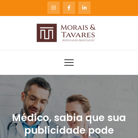
Skip
to
content
Blog Morais & Tavares
Notícias e Informações do escritório Morais &
Tavares Advogados Associados
Advogados
Médico, sabia que sua
publicidade pode