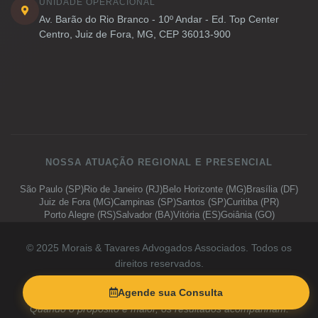
UNIDADE OPERACIONAL
Av. Barão do Rio Branco - 10º Andar - Ed. Top Center
Centro, Juiz de Fora, MG, CEP 36013-900
NOSSA ATUAÇÃO REGIONAL E PRESENCIAL
São Paulo (SP)
Rio de Janeiro (RJ)
Belo Horizonte (MG)
Brasília (DF)
Juiz de Fora (MG)
Campinas (SP)
Santos (SP)
Curitiba (PR)
Porto Alegre (RS)
Salvador (BA)
Vitória (ES)
Goiânia (GO)
© 2025 Morais & Tavares Advogados Associados. Todos os
direitos reservados.
Em conformidade com a LGPD.
Política de Privacidade
Agende sua Consulta
Quando o propósito é maior, os resultados acompanham.