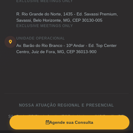
EXCLUSIVE MEETINGS ONLY
R. Rio Grande do Norte, 1435 - Ed. Savassi Premium,
Savassi, Belo Horizonte, MG, CEP 30130-005
EXCLUSIVE MEETINGS ONLY
UNIDADE OPERACIONAL
Av. Barão do Rio Branco - 10º Andar - Ed. Top Center
Centro, Juiz de Fora, MG, CEP 36013-900
NOSSA ATUAÇÃO REGIONAL E PRESENCIAL
São Paulo (SP)
Rio de Janeiro (RJ)
Belo Horizonte (MG)
Brasília (DF)
Juiz de Fora (MG)
Campinas (SP)
Santos (SP)
Curitiba (PR)
Agende sua Consulta
Porto Alegre (RS)
Salvador (BA)
Vitória (ES)
Goiânia (GO)