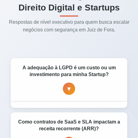
Direito Digital e Startups
Respostas de nível executivo para quem busca escalar
negócios com segurança em Juiz de Fora.
A adequação à LGPD é um custo ou um
investimento para minha Startup?
▼
É um investimento direto no
Valuation
da
empresa. Grandes corporações não
Como contratos de SaaS e SLA impactam a
contratam softwares (SaaS) que não estejam
receita recorrente (ARR)?
em
compliance
, e fundos de investimento