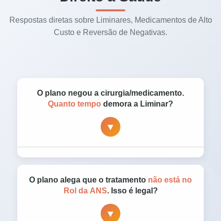
Respostas diretas sobre Liminares, Medicamentos de Alto
Custo e Reversão de Negativas.
O plano negou a cirurgia/medicamento.
Quanto tempo
demora a Liminar?
▼
Em casos de urgência médica, a
Liminar
(Tutela de Urgência)
pode ser concedida em
O plano alega que o tratamento
não está no
24 a 48 horas
. Não esperamos o final do
Rol da ANS
. Isso é legal?
processo; pedimos ao juiz uma ordem
▼
imediata para que o plano custeie o