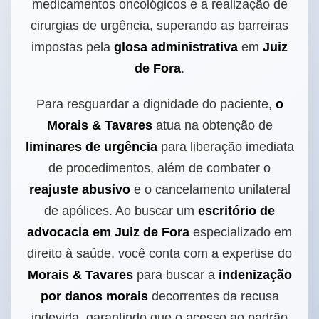
medicamentos oncológicos e a realização de
cirurgias de urgência, superando as barreiras
impostas pela
glosa administrativa
em
Juiz
de Fora
.
Para resguardar a dignidade do paciente,
o
Morais & Tavares
atua na obtenção de
liminares de urgência
para liberação imediata
de procedimentos, além de combater o
reajuste abusivo
e o cancelamento unilateral
de apólices. Ao buscar um
escritório de
advocacia em Juiz de Fora
especializado em
direito à saúde, você conta com a expertise do
Morais & Tavares
para buscar a
indenização
por danos morais
decorrentes da recusa
indevida, garantindo que o acesso ao padrão