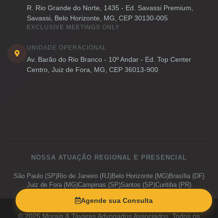
R. Rio Grande do Norte, 1435 - Ed. Savassi Premium,
Savassi, Belo Horizonte, MG, CEP 30130-005
EXCLUSIVE MEETINGS ONLY
UNIDADE OPERACIONAL
Av. Barão do Rio Branco - 10º Andar - Ed. Top Center
Centro, Juiz de Fora, MG, CEP 36013-900
NOSSA ATUAÇÃO REGIONAL E PRESENCIAL
São Paulo (SP)
Rio de Janeiro (RJ)
Belo Horizonte (MG)
Brasília (DF)
Juiz de Fora (MG)
Campinas (SP)
Santos (SP)
Curitiba (PR)
Porto Alegre (RS)
Salvador (BA)
Vitória (ES)
Goiânia (GO)
Agende sua Consulta
© 2025 Morais & Tavares Advogados Associados. Todos os