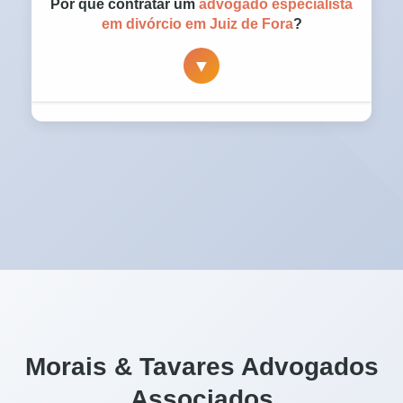
Por que contratar um
advogado especialista
acompanhamento próximo. Cada etapa é
em divórcio em Juiz de Fora
?
conduzida com método, transparência e
▼
orientação clara, evitando surpresas ao longo
do processo.
A especialização garante domínio técnico,
visão estratégica e segurança jurídica. Um
advogado experiente em divórcio atua para
reduzir riscos, proteger patrimônio e conduzir
decisões firmes em um momento que exige
clareza e equilíbrio.
Morais & Tavares Advogados
Associados