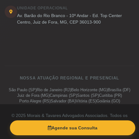
UNIDADE OPERACIONAL
Av. Barão do Rio Branco - 10º Andar - Ed. Top Center
Centro, Juiz de Fora, MG, CEP 36013-900
NOSSA ATUAÇÃO REGIONAL E PRESENCIAL
São Paulo (SP)
Rio de Janeiro (RJ)
Belo Horizonte (MG)
Brasília (DF)
Juiz de Fora (MG)
Campinas (SP)
Santos (SP)
Curitiba (PR)
Porto Alegre (RS)
Salvador (BA)
Vitória (ES)
Goiânia (GO)
© 2025 Morais & Tavares Advogados Associados. Todos os
direitos reservados.
Agende sua Consulta
Em conformidade com a LGPD.
Política de Privacidade