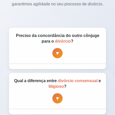
garantimos agilidade no seu processo de divórcio.
Preciso da concordância do outro cônjuge
para o
divórcio
?
▼
Não. O divórcio é um direito e pode ser
iniciado mesmo sem a concordância da outra
Qual a diferença entre
divórcio consensual
e
parte. Quando não há acordo, o processo
litigioso
?
segue pela via judicial litigiosa, com condução
▼
técnica para garantir seus direitos
patrimoniais e familiares.