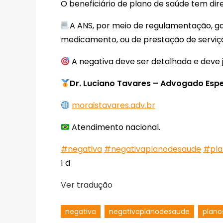
O beneficiário de plano de saúde tem dire
A ANS, por meio de regulamentação, gar
medicamento, ou de prestação de serviço
A negativa deve ser detalhada e deve ju
Dr. Luciano Tavares – Advogado Espec
moraistavares.adv.br
Atendimento nacional.
#negativa
#negativaplanodesaude
#pla
1 d
Ver tradução
negativa
negativaplanodesaude
plan