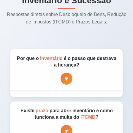
Inventário e Sucessão
Respostas diretas sobre Desbloqueio de Bens, Redução
de Impostos (ITCMD) e Prazos Legais.
Por que o
inventário
é o passo que destrava
a herança?
▼
O inventário é o procedimento que
regulariza
a herança
. Ele permite
desbloquear contas
,
Existe
prazo
para abrir inventário e como
transferir imóveis e formalizar a partilha. Sem
funciona a multa do
ITCMD
?
isso, o patrimônio fica impedido de ser
▼
vendido, alugado, transferido ou usado como