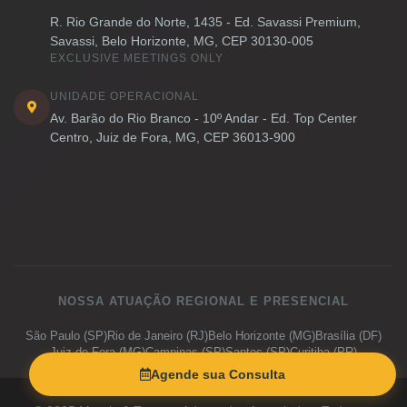
R. Rio Grande do Norte, 1435 - Ed. Savassi Premium,
Savassi, Belo Horizonte, MG, CEP 30130-005
EXCLUSIVE MEETINGS ONLY
UNIDADE OPERACIONAL
Av. Barão do Rio Branco - 10º Andar - Ed. Top Center
Centro, Juiz de Fora, MG, CEP 36013-900
NOSSA ATUAÇÃO REGIONAL E PRESENCIAL
São Paulo (SP)
Rio de Janeiro (RJ)
Belo Horizonte (MG)
Brasília (DF)
Juiz de Fora (MG)
Campinas (SP)
Santos (SP)
Curitiba (PR)
Porto Alegre (RS)
Salvador (BA)
Vitória (ES)
Goiânia (GO)
Agende sua Consulta