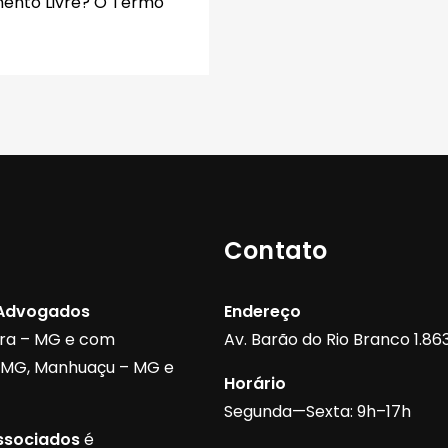
ento Livre? O Termo
Contato
 Advogados
Endereço
ora – MG e com
Av. Barão do Rio Branco 1.863,
– MG, Manhuaçu – MG e
Horário
Segunda—Sexta: 9h–17h
ssociados
é