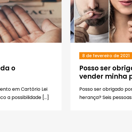
8 de fevereiro de 2021
nda o
Posso ser obri
vender minha 
mento em Cartório Lei
Posso ser obrigado po
co a possibilidade […]
herança? Seis pessoas