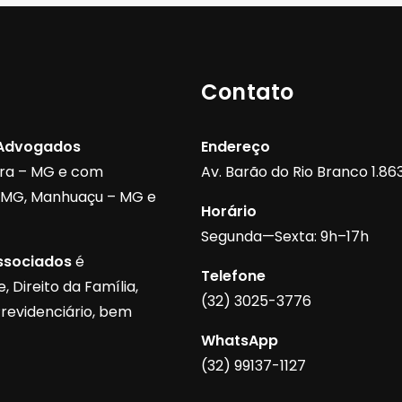
Contato
 Advogados
Endereço
ora – MG e com
Av. Barão do Rio Branco 1.863,
– MG, Manhuaçu – MG e
Horário
Segunda—Sexta: 9h–17h
ssociados
é
Telefone
 Direito da Família,
(32) 3025-3776
Previdenciário, bem
WhatsApp
(32) 99137-1127