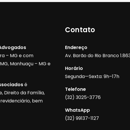
Contato
 Advogados
Endereço
ora – MG e com
Av. Barão do Rio Branco 1.863,
– MG, Manhuaçu – MG e
Horário
Segunda—Sexta: 9h–17h
ssociados
é
Telefone
 Direito da Família,
(32) 3025-3776
Previdenciário, bem
WhatsApp
(32) 99137-1127