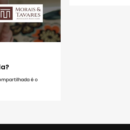
da?
ompartilhada é o