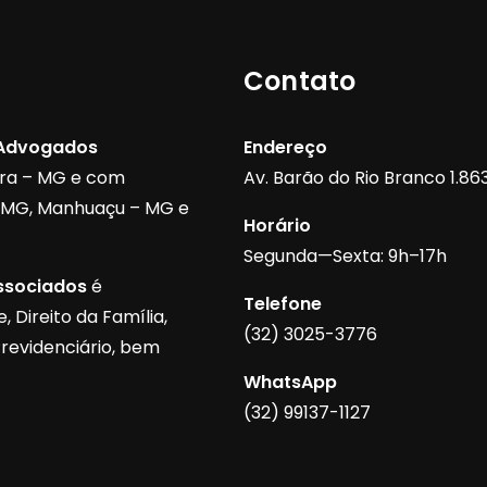
Contato
 Advogados
Endereço
ora – MG e com
Av. Barão do Rio Branco 1.863,
– MG, Manhuaçu – MG e
Horário
Segunda—Sexta: 9h–17h
ssociados
é
Telefone
 Direito da Família,
(32) 3025-3776
Previdenciário, bem
WhatsApp
(32) 99137-1127