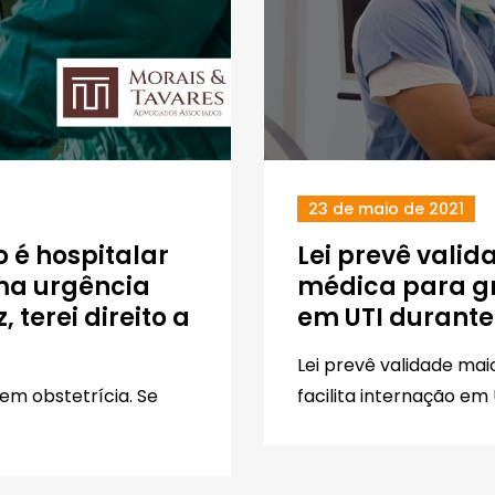
23 de maio de 2021
 é hospitalar
Lei prevê valid
uma urgência
médica para gr
terei direito a
em UTI durant
Lei prevê validade mai
em obstetrícia. Se
facilita internação em 