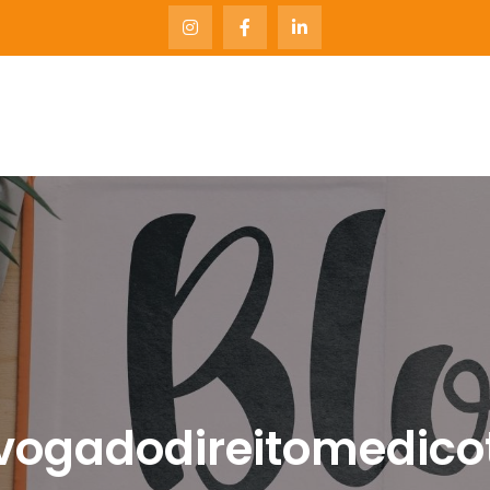
rais & Tavares Advogados
ormações do escritório Morais & Tavares Advoga
vogadodireitomedico