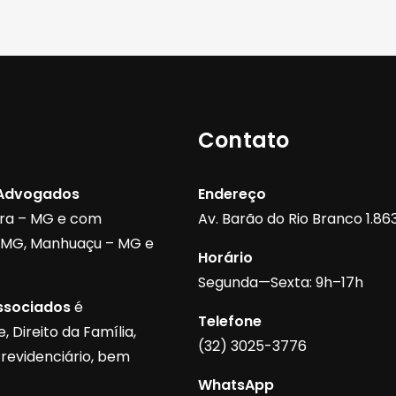
Contato
 Advogados
Endereço
ora – MG e com
Av. Barão do Rio Branco 1.863,
– MG, Manhuaçu – MG e
Horário
Segunda—Sexta: 9h–17h
ssociados
é
Telefone
 Direito da Família,
(32) 3025-3776
Previdenciário, bem
WhatsApp