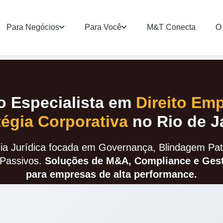
Para Negócios
Para Você
M&T Conecta
O 
 Especialista em
Direito Emp
tégia Corporativa
no Rio de J
ia Jurídica focada em Governança, Blindagem Patr
Passivos.
Soluções de M&A, Compliance e Gest
para empresas de alta performance.