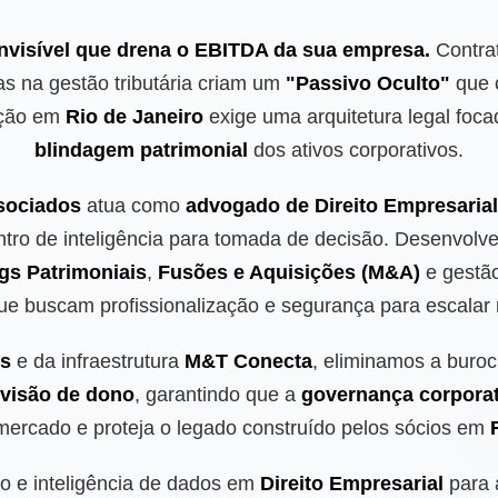
 invisível que drena o EBITDA da sua empresa.
Contrat
as na gestão tributária criam um
"Passivo Oculto"
que 
ação em
Rio de Janeiro
exige uma arquitetura legal foc
blindagem patrimonial
dos ativos corporativos.
sociados
atua como
advogado de Direito Empresarial
ntro de inteligência para tomada de decisão. Desenvolv
gs Patrimoniais
,
Fusões e Aquisições (M&A)
e gestão
e buscam profissionalização e segurança para escalar
is
e da infraestrutura
M&T Conecta
, eliminamos a buroc
visão de dono
, garantindo que a
governança corporat
mercado e proteja o legado construído pelos sócios em
o e inteligência de dados em
Direito Empresarial
para 