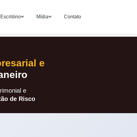
Escritório
Mídia
Contato
resarial e
aneiro
imonial e
ão de Risco