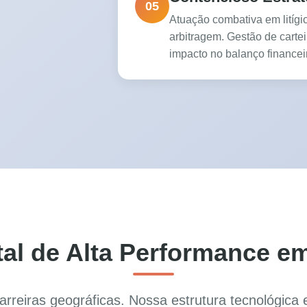
05
Atuação combativa em litígi
arbitragem. Gestão de carte
impacto no balanço financei
tal de Alta Performance em
rreiras geográficas. Nossa estrutura tecnológica 