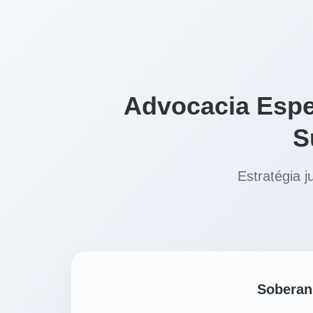
Advocacia Espe
S
Estratégia j
Soberani