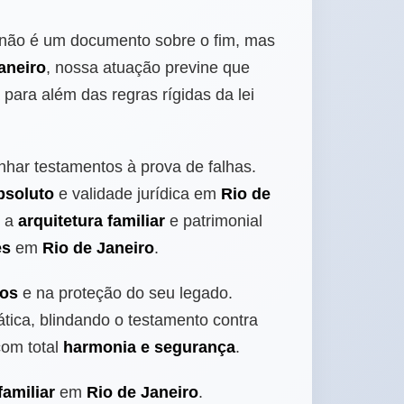
não é um documento sobre o fim, mas
aneiro
, nossa atuação previne que
para além das regras rígidas da lei
har testamentos à prova de falhas.
absoluto
e validade jurídica em
Rio de
s a
arquitetura familiar
e patrimonial
es
em
Rio de Janeiro
.
ios
e na proteção do seu legado.
ica, blindando o testamento contra
com total
harmonia e segurança
.
amiliar
em
Rio de Janeiro
.