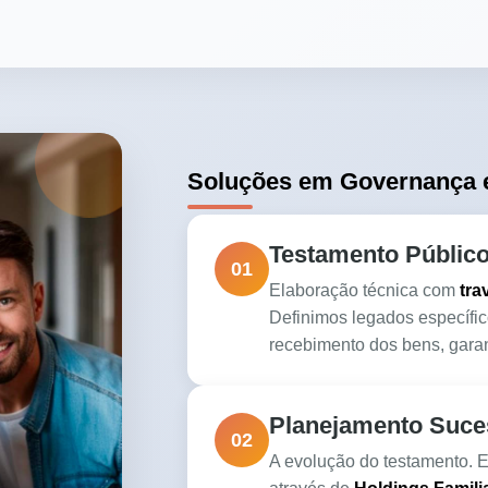
Soluções em Governança e
Testamento Público
01
Elaboração técnica com
tra
Definimos legados específic
recebimento dos bens, garan
Planejamento Suces
02
A evolução do testamento. 