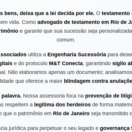
bens, deixa que a lei decida por ele.
O
testamento
em vida. Como
advogado de testamento em Rio de J
rimônio
e garante que sua sucessão seja personalizada 
comum.
Associados
utiliza a
Engenharia Sucessória
para desen
itais
e do protocolo
M&T Conecta
, garantindo
sigilo 
ional. Não elaboramos apenas um documento; analisamo
lidade que oferece a maior
blindagem contra anulaçõ
 palavra.
Nossa assessoria foca na
prevenção de litíg
as respeitem a
legítima dos herdeiros
de forma matemát
do que o patrimônio em
Rio de Janeiro
seja transmitido 
ncia jurídica para perpetuar o seu legado e
governança f