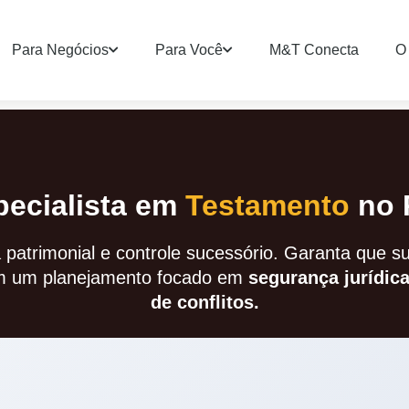
Para Negócios
Para Você
M&T Conecta
O 
ecialista em
Testamento
no 
 patrimonial e controle sucessório. Garanta que s
m um planejamento focado em
segurança jurídic
de conflitos.