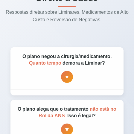
Respostas diretas sobre Liminares, Medicamentos de Alto
Custo e Reversão de Negativas.
O plano negou a cirurgia/medicamento.
Quanto tempo
demora a Liminar?
▼
Em casos de urgência médica, a
Liminar
(Tutela de Urgência)
pode ser concedida em
O plano alega que o tratamento
não está no
24 a 48 horas
. Não esperamos o final do
Rol da ANS
. Isso é legal?
processo; pedimos ao juiz uma ordem
▼
imediata para que o plano custeie o