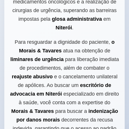
medicamentos oncológicos e a realização de
cirurgias de urgência, superando as barreiras
impostas pela
glosa administrativa
em
Niterói
.
Para resguardar a dignidade do paciente,
o
Morais & Tavares
atua na obtenção de
liminares de urgência
para liberação imediata
de procedimentos, além de combater o
reajuste abusivo
e o cancelamento unilateral
de apólices. Ao buscar um
escritório de
advocacia em Niterói
especializado em direito
à saúde, você conta com a expertise do
Morais & Tavares
para buscar a
indenização
por danos morais
decorrentes da recusa
indevida, garantindo que o acesso ao padrão