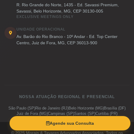
R. Rio Grande do Norte, 1435 - Ed. Savassi Premium,
Savassi, Belo Horizonte, MG, CEP 30130-005
EXCLUSIVE MEETINGS ONLY
UNIDADE OPERACIONAL
Av. Barão do Rio Branco - 10º Andar - Ed. Top Center
Centro, Juiz de Fora, MG, CEP 36013-900
NOSSA ATUAÇÃO REGIONAL E PRESENCIAL
São Paulo (SP)
Rio de Janeiro (RJ)
Belo Horizonte (MG)
Brasília (DF)
Juiz de Fora (MG)
Campinas (SP)
Santos (SP)
Curitiba (PR)
Porto Alegre (RS)
Salvador (BA)
Vitória (ES)
Goiânia (GO)
Agende sua Consulta
© 2025 Morais & Tavares Advogados Associados. Todos os