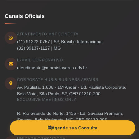
Canais Oficiais
ATENDIMENTO M&T CONECTA
(11) 91222-0757 | SP, Brasil e Internacional
(32) 99137-1127 | MG
E-MAIL CORPORATIVO
atendimento@moraistavares.adv.br
CORPORATE HUB & BUSINESS AFFAIRS
Av. Paulista, 1.636 - 15º Andar - Ed. Paulista Corporate,
Bela Vista, São Paulo, SP, CEP 01310-200
EXCLUSIVE MEETINGS ONLY
R. Rio Grande do Norte, 1435 - Ed. Savassi Premium,
Savassi, Belo Horizonte, MG, CEP 30130-005
EXCLUSIVE MEETINGS ONLY
Agende sua Consulta
UNIDADE OPERACIONAL