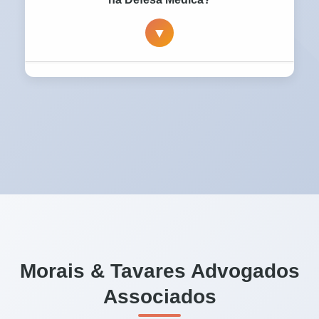
hospitalar e gestão de crise, bem como na
▼
defesa individual do corpo clínico e diretores
técnicos.
Hiperespecialização:
Conhecimento
profundo de medicina legal e resoluções do
CFM.
Combate Técnico:
Capacidade de impugnar
peritos judiciais com assistentes técnicos
parceiros.
Atuação Nacional:
Base estratégica em
Niterói com alcance em todos os tribunais do
país.
Morais & Tavares Advogados
Foco no Resultado:
Defesa intransigente da
Associados
honra profissional, não apenas burocracia