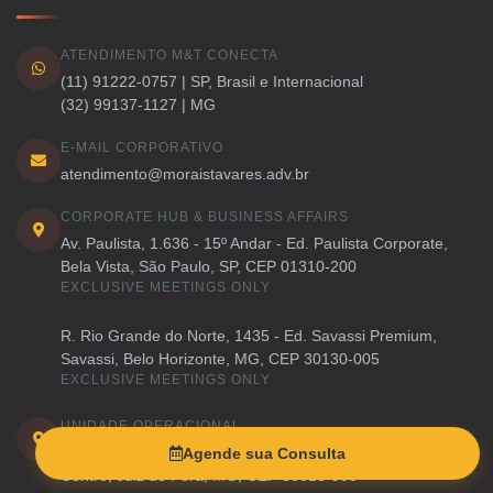
ATENDIMENTO M&T CONECTA
(11) 91222-0757 | SP, Brasil e Internacional
(32) 99137-1127 | MG
E-MAIL CORPORATIVO
atendimento@moraistavares.adv.br
CORPORATE HUB & BUSINESS AFFAIRS
Av. Paulista, 1.636 - 15º Andar - Ed. Paulista Corporate,
Bela Vista, São Paulo, SP, CEP 01310-200
EXCLUSIVE MEETINGS ONLY
R. Rio Grande do Norte, 1435 - Ed. Savassi Premium,
Savassi, Belo Horizonte, MG, CEP 30130-005
EXCLUSIVE MEETINGS ONLY
UNIDADE OPERACIONAL
Av. Barão do Rio Branco - 10º Andar - Ed. Top Center
Agende sua Consulta
Centro, Juiz de Fora, MG, CEP 36013-900