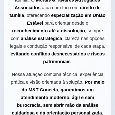
família. O
Morais & Tavares Advogados
Associados
atua com foco em
direito de
família
, oferecendo
especialização em União
Estável
para orientar desde o
reconhecimento até a dissolução
, sempre
com
análise estratégica
, clareza nas opções
legais e condução responsável de cada etapa,
evitando conflitos desnecessários e riscos
patrimoniais
.
Nossa atuação combina técnica, experiência
prática e visão orientada à solução.
Por meio
do M&T Conecta, garantimos um
atendimento moderno, ágil e sem
burocracia, sem abrir mão da análise
cuidadosa e da orientação personalizada
.