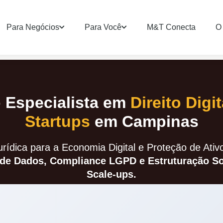
Para Negócios
Para Você
M&T Conecta
O 
Especialista em
Direito Digi
Startups
em Campinas
rídica para a Economia Digital e Proteção de Ativo
de Dados, Compliance LGPD e Estruturação Soc
Scale-ups.