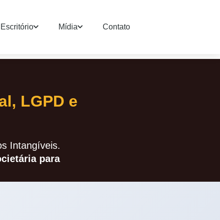
Escritório
Mídia
Contato
tal, LGPD e
s Intangíveis.
ietária para