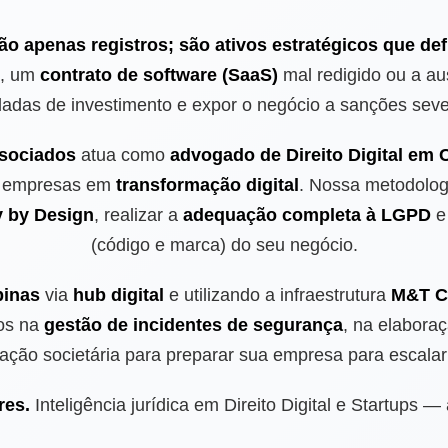
ão apenas registros; são ativos estratégicos que de
, um
contrato de software (SaaS)
mal redigido ou a a
rodadas de investimento e expor o negócio a sanções sev
sociados
atua como
advogado de Direito Digital em
 empresas em
transformação digital
. Nossa metodologi
y by Design
, realizar a
adequação completa à LGPD
(código e marca) do seu negócio.
inas
via
hub digital
e utilizando a infraestrutura
M&T C
os na
gestão de incidentes de segurança
, na elabora
ração societária para preparar sua empresa para escalar
res.
Inteligência jurídica em Direito Digital e Startups —