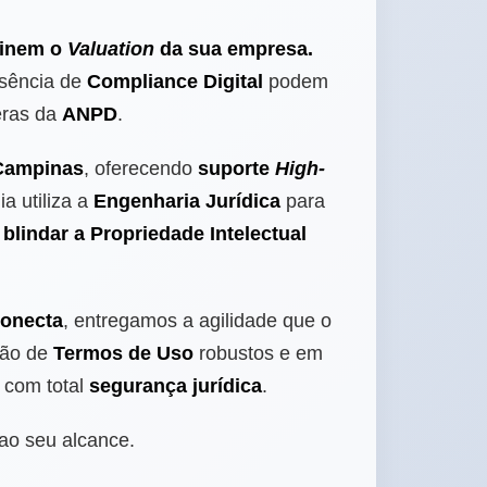
finem o
Valuation
da sua empresa.
usência de
Compliance Digital
podem
eras da
ANPD
.
 Campinas
, oferecendo
suporte
High-
a utiliza a
Engenharia Jurídica
para
e
blindar a Propriedade Intelectual
onecta
, entregamos a agilidade que o
ção de
Termos de Uso
robustos e em
 com total
segurança jurídica
.
 ao seu alcance.