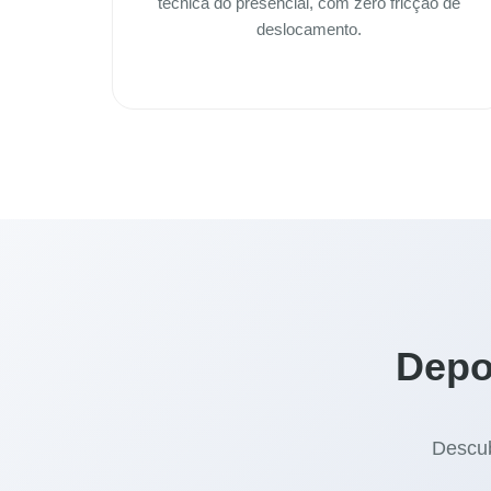
técnica do presencial, com zero fricção de
deslocamento.
Depo
Descub