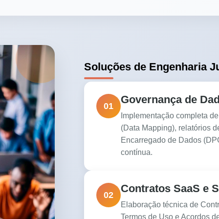
Soluções de Engenharia Ju
Governança de Dad
01
Implementação completa d
(Data Mapping), relatórios 
Encarregado de Dados (DPO)
contínua.
Contratos SaaS e S
02
Elaboração técnica de Contr
Termos de Uso e Acordos de 