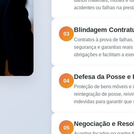
danos materiais, morais e lu
acidentes ou falhas na prest
Blindagem Contratu
03
Contratos à prova de falhas
segurança e garantias reai
obrigações e facilitam a ex
Defesa da Posse e 
04
Proteção de bens móveis e 
reintegração de posse, reivi
indevidas para garantir que
Negociação e Resol
05
Acordos focados no ganho f