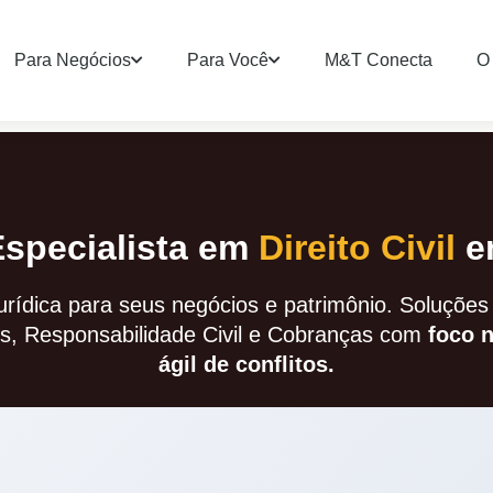
Para Negócios
Para Você
M&T Conecta
O 
specialista em
Direito Civil
e
rídica para seus negócios e patrimônio. Soluções
s, Responsabilidade Civil e Cobranças com
foco 
ágil de conflitos.