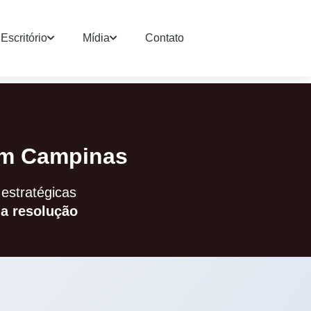
Escritório
Mídia
Contato
m Campinas
 estratégicas
na resolução