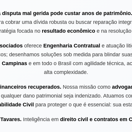
 disputa mal gerida pode custar anos de patrimônio
ara cobrar uma dívida robusta ou buscar reparação integ
ratégia focada no
resultado econômico
e na resolução 
sociados
oferece
Engenharia Contratual
e atuação lit
os; desenhamos soluções sob medida para blindar suas 
m
Campinas
e em todo o Brasil com agilidade técnica, 
alta complexidade.
financeiros recuperados.
Nossa missão como
advoga
e qualquer dano patrimonial seja indenizado. Atuamos c
ilidade Civil
para proteger o que é essencial: sua est
 Tavares.
Inteligência em
direito civil e contratos em