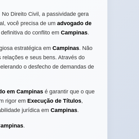
.
No Direito Civil, a passividade gera
ral, você precisa de um
advogado de
definitiva do conflito em
Campinas
.
igiosa estratégica em
Campinas
. Não
relações e seus bens. Através do
acelerando o desfecho de demandas de
do em Campinas
é garantir que o que
om rigor em
Execução de Títulos
,
abilidade jurídica em
Campinas
.
 Campinas
.