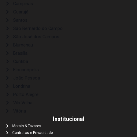
Campinas
Guarujá
Santos
São Bernardo do Campo
São José dos Campos
Blumenau
Brasília
Curitiba
Florianópolis
João Pessoa
Londrina
Porto Alegre
Vila Velha
Vitória
Institucional
Morais & Tavares
Contratos e Privacidade