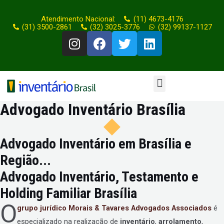
Atendimento Nacional:
(11) 4673-4176
(31) 3500-2861
(32) 3025-3776
(32) 99137-1127
Advogado Inventário Brasília
Advogado Inventário em Brasília e
Região...
Advogado Inventário, Testamento e
Holding Familiar Brasília
O
grupo jurídico
Morais & Tavares Advogados Associados
é
especializado na realização de
inventário
,
arrolamento
,