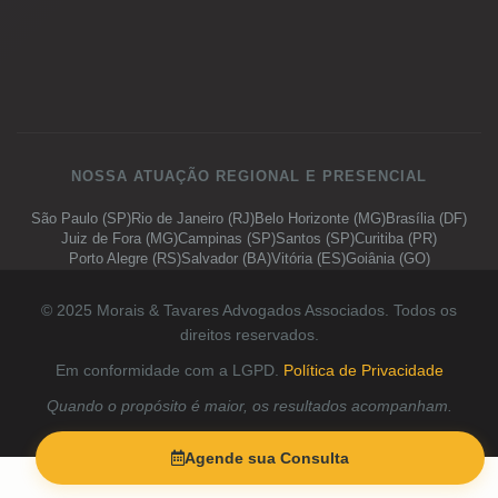
NOSSA ATUAÇÃO REGIONAL E PRESENCIAL
São Paulo (SP)
Rio de Janeiro (RJ)
Belo Horizonte (MG)
Brasília (DF)
Juiz de Fora (MG)
Campinas (SP)
Santos (SP)
Curitiba (PR)
Porto Alegre (RS)
Salvador (BA)
Vitória (ES)
Goiânia (GO)
© 2025 Morais & Tavares Advogados Associados. Todos os
direitos reservados.
Em conformidade com a LGPD.
Política de Privacidade
Quando o propósito é maior, os resultados acompanham.
Agende sua Consulta