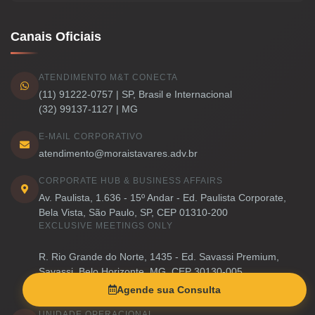
Canais Oficiais
ATENDIMENTO M&T CONECTA
(11) 91222-0757 | SP, Brasil e Internacional
(32) 99137-1127 | MG
E-MAIL CORPORATIVO
atendimento@moraistavares.adv.br
CORPORATE HUB & BUSINESS AFFAIRS
Av. Paulista, 1.636 - 15º Andar - Ed. Paulista Corporate,
Bela Vista, São Paulo, SP, CEP 01310-200
EXCLUSIVE MEETINGS ONLY
R. Rio Grande do Norte, 1435 - Ed. Savassi Premium,
Savassi, Belo Horizonte, MG, CEP 30130-005
EXCLUSIVE MEETINGS ONLY
Agende sua Consulta
UNIDADE OPERACIONAL