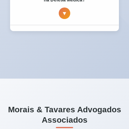
hospitalar e gestão de crise, bem como na
▼
defesa individual do corpo clínico e diretores
técnicos.
Hiperespecialização:
Conhecimento
profundo de medicina legal e resoluções do
CFM.
Combate Técnico:
Capacidade de impugnar
peritos judiciais com assistentes técnicos
parceiros.
Atuação Nacional:
Base estratégica em São
Paulo com alcance em todos os tribunais do
país.
Morais & Tavares Advogados
Foco no Resultado:
Defesa intransigente da
Associados
honra profissional, não apenas burocracia