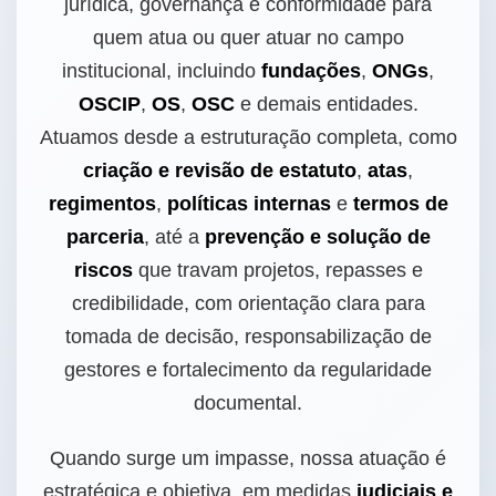
jurídica, governança e conformidade para
quem atua ou quer atuar no campo
institucional, incluindo
fundações
,
ONGs
,
OSCIP
,
OS
,
OSC
e demais entidades.
Atuamos desde a estruturação completa, como
criação e revisão de estatuto
,
atas
,
regimentos
,
políticas internas
e
termos de
parceria
, até a
prevenção e solução de
riscos
que travam projetos, repasses e
credibilidade, com orientação clara para
tomada de decisão, responsabilização de
gestores e fortalecimento da regularidade
documental.
Quando surge um impasse, nossa atuação é
estratégica e objetiva, em medidas
judiciais e