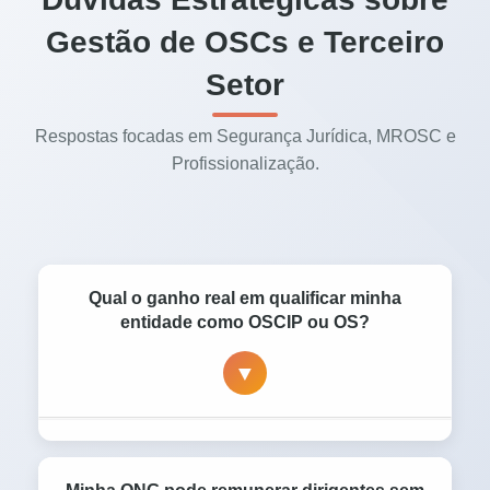
Gestão de OSCs e Terceiro
Setor
Respostas focadas em Segurança Jurídica, MROSC e
Profissionalização.
Qual o ganho real em qualificar minha
entidade como OSCIP ou OS?
▼
A qualificação pode abrir portas para
parcerias específicas, aumentar a